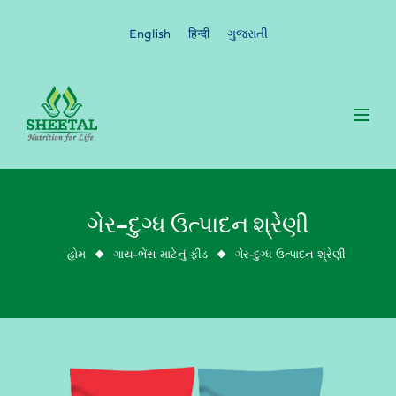
English
हिन्दी
ગુજરાતી
ગેર-દુગ્ધ ઉત્પાદન શ્રેણી
ગાય-ભેંસ માટેનું ફીડ
ગેર-દુગ્ધ ઉત્પાદન શ્રેણી