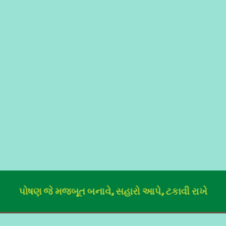
પોષણ જે મજબૂત બનાવે, સહારો આપે, ટકાવી રાખે