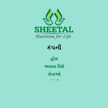
કંપની
હોમ
અમારા વિશે
સેવાઓ
ગેલેરી
પૂછપરછ
સંપર્ક કરો