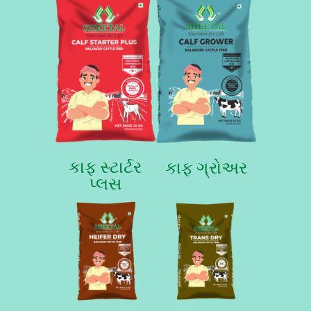
કાફ સ્ટાર્ટર
કાફ ગ્રોઅર
પ્લસ