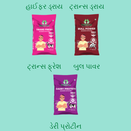
હાઈફર ડ્રાય
ટ્રાન્સ ડ્રાય
ટ્રાન્સ ફ્રેશ
બુલ પાવર
ડેરી પ્રોટીન