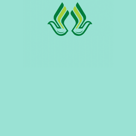
સંપર્ક કરો