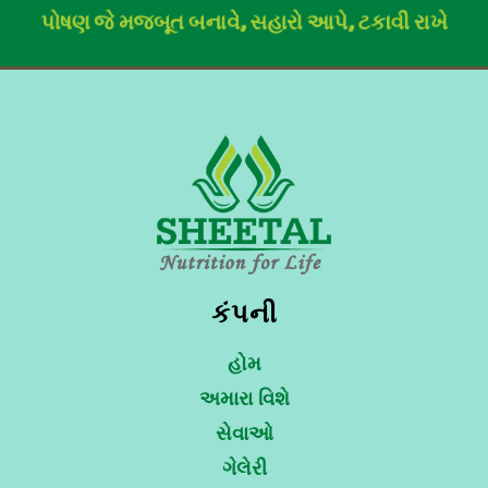
પોષણ જે મજબૂત બનાવે, સહારો આપે, ટકાવી રાખે
કંપની
હોમ
અમારા વિશે
સેવાઓ
ગેલેરી