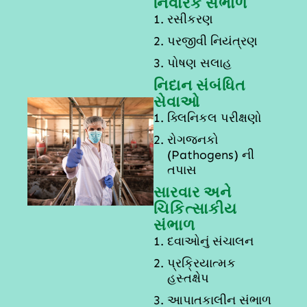
નિવારક સંભાળ
રસીકરણ
પરજીવી નિયંત્રણ
પોષણ સલાહ
નિદાન સંબંધિત
સેવાઓ
ક્લિનિકલ પરીક્ષણો
રોગજનકો
(Pathogens) ની
તપાસ
સારવાર અને
ચિકિત્સાકીય
સંભાળ
દવાઓનું સંચાલન
પ્રક્રિયાત્મક
હસ્તક્ષેપ
આપાતકાલીન સંભાળ