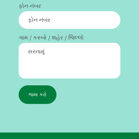
ફોન નંબર
ગામ / કસ્બો / શહેર / જિલ્લો