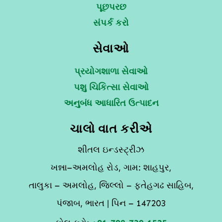
પૂછપરછ
સંપર્ક કરો
સેવાઓ
પ્રયોગશાળા સેવાઓ
પશુ ચિકિત્સા સેવાઓ
અનુબંધ આધારિત ઉત્પાદન
ચાલો વાત કરીએ
શીતલ ઇન્ડસ્ટ્રીઝ
ખન્ના–અમલોહ રોડ, ગામ: શાહપુર,
તાલુકા – અમલોહ, જિલ્લો – ફતેહગઢ સાહિબ,
પંજાબ, ભારત | પિન – 147203