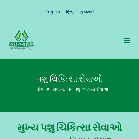
English
हिन्दी
ગુજરાતી
પશુ ચિકિત્સા સેવાઓ
સેવાઓ
પશુ ચિકિત્સા સેવાઓ
મુખ્ય પશુ ચિકિત્સા સેવાઓ