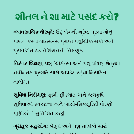
શીતલ ને શા માટે પસંદ કરો?
વ્યાવસાયિક ધોરણો
: ઉદ્યોગની શ્રેષ્ઠ પ્રથાઓનું
પાલન કરતા લાઇસન્સ પ્રાપ્ત પશુચિકિત્સકો અને
પ્રમાણિત ટેકનિશિયનની નિમણૂક।
નિરંતર શિક્ષણ
: પશુ ચિકિત્સા અને પશુ પોષણ ક્ષેત્રમાં
નવીનતમ પ્રગતિ સાથે અપડેટ રહેવા નિયમિત
તાલીમ।
સુવિધા નિરીક્ષણ
: ફાર્મ, ફીડલોટ અને જલકૃષિ
સુવિધાઓ સ્વચ્છતા અને બાયો-સિક્યુરિટી ધોરણો
પૂર્ણ કરે તે સુનિશ્ચિત કરવું।
ગ્રાહક સહયોગ
: ખેડૂતો અને પશુ માલિકો સાથે