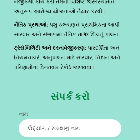
નજીકથી કાર્ય કરી તેમની વિશિષ્ટ જરૂરિયાતોને
અનુરૂપ આરોગ્ય યોજનાઓ તૈયાર કરવી।
નૈતિક પ્રથાઓ
: પશુ કલ્યાણને પ્રાથમિકતા આપી
સારવાર અને સંભાળમાં નૈતિક માર્ગદર્શિકાનું પાલન।
ટ્રેસેબિલિટી અને દસ્તાવેજીકરણ
: પારદર્શિતા અને
નિયમનકારી અનુપાલન માટે સારવાર, નિદાન અને
પરિણામોના વિગતવાર રેકોર્ડ જાળવવા।
સંપર્ક કરો
નામ