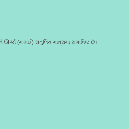
 ઊર્જા (મકાઈ) સંતુલિત માત્રામાં સમાવિષ્ટ છે।