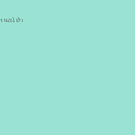
 ઘટાડે છે।