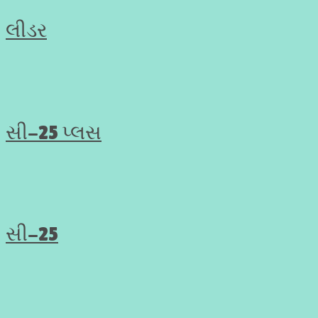
લીડર
સી-25 પ્લસ
સી-25