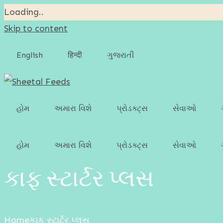
Loading..
Skip to content
English
हिन्दी
ગુજરાતી
હોમ
અમારા વિશે
પ્રોડક્ટ્સ
સેવાઓ
ગાય-ભેંસ માટેનું ફીડ
હોમ
અમારા વિશે
પ્રોડક્ટ્સ
સેવાઓ
પોલ્ટ્રી ફીડ
કાફ સ્ટાર્ટર પ્લસ
ગાય-ભેંસ માટેનું ફીડ
સ્વાઇન ફીડ
પોલ્ટ્રી ફીડ
ગોટ એન્ડ શીપ ફીડ
Home
કાફ સ્ટાર્ટર પ્લસ
સ્વાઇન ફીડ