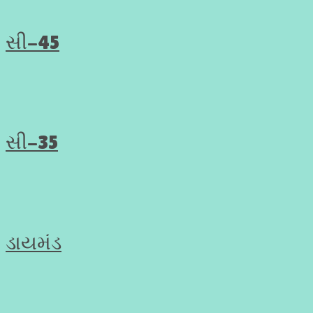
સી-45
સી-35
ડાયમંડ