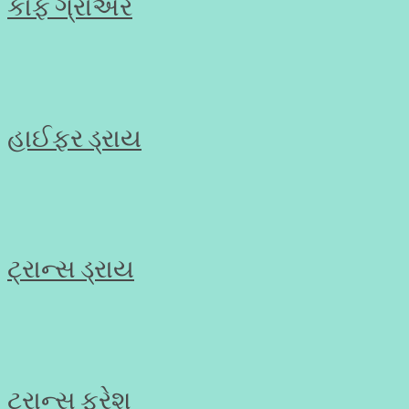
કાફ ગ્રોઅર
હાઈફર ડ્રાય
ટ્રાન્સ ડ્રાય
ટ્રાન્સ ફ્રેશ