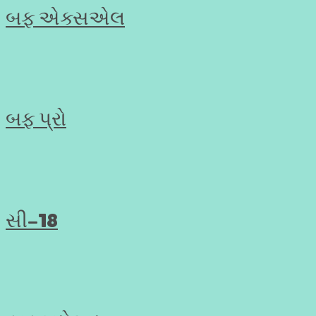
બફ એક્સએલ
બફ પ્રો
સી-18