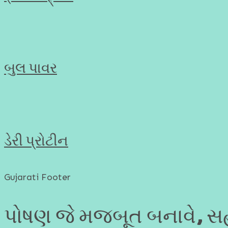
બુલ પાવર
ડેરી પ્રોટીન
Gujarati Footer
પોષણ જે મજબૂત બનાવે, સહ