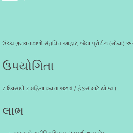
ગોટ એન્ડ શીપ ફીડ
ઉચ્ચ ગુણવત્તાવાળો સંતુલિત આહાર, જેમાં પ્રોટીન (સોયા) અને
ઉપયોગિતા
7 દિવસથી 3 મહિના વયના બછડાં / હેફર્સ માટે યોગ્ય।
લાભ