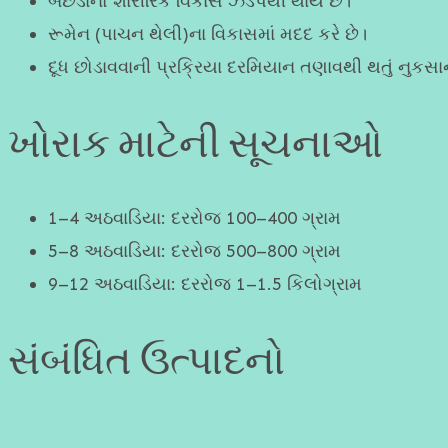
બછડાંનો શારીરિક વિકાસ ઝડપથી થાય છે।
રૂમેન (પાચન થેલી)ના વિકાસમાં મદદ કરે છે।
દૂધ છોડાવવાની પ્રક્રિયા દરમિયાન તણાવથી થતું નુકસાન
ખોરાક માટેની સૂચનાઓ
1–4 અઠવાડિયા: દરરોજ 100–400 ગ્રામ
5–8 અઠવાડિયા: દરરોજ 500–800 ગ્રામ
9–12 અઠવાડિયા: દરરોજ 1–1.5 કિલોગ્રામ
સંબંધિત ઉત્પાદનો