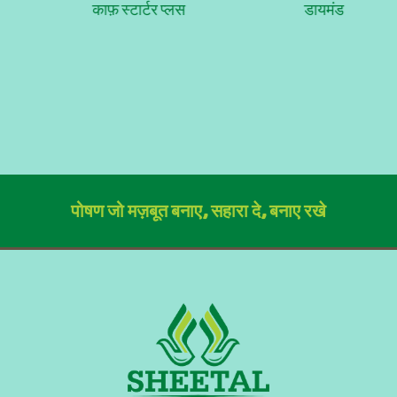
काफ़ स्टार्टर प्लस
डायमंड
पोषण जो मज़बूत बनाए, सहारा दे, बनाए रखे