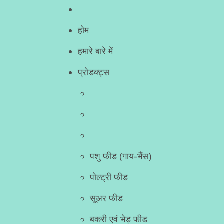
होम
हमारे बारे में
प्रोडक्ट्स
पशु फीड (गाय-भैंस)
पोल्ट्री फीड
सूअर फीड
बकरी एवं भेड़ फीड