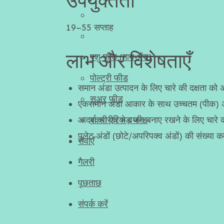
उपयुक्तता
19–55 सप्ताह
लाभ और विशेषताएँ
पशु फीड (गाय-भैंस)
पोल्ट्री फीड
समान अंडा उत्पादन के लिए चारे की दक्षता क
सूअर फीड
एकसमान अंडा आकार के साथ उच्चतम (पीक) अंडा
आदर्श शारीरिक वजन बनाए रखने के लिए चारे 
बकरी एवं भेड़ फीड
पुलेट अंडों (छोटे/अपरिपक्व अंडों) की संख्या
सेवाएँ
गैलरी
पूछताछ
संपर्क करें