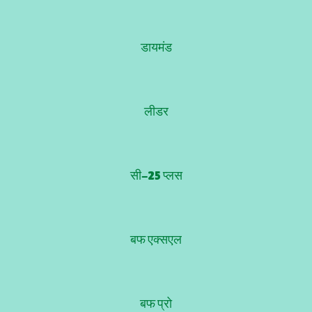
डायमंड
लीडर
सी-25 प्लस
बफ एक्सएल
बफ प्रो