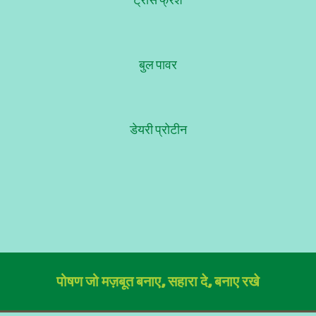
बुल पावर
डेयरी प्रोटीन
पोषण जो मज़बूत बनाए, सहारा दे, बनाए रखे