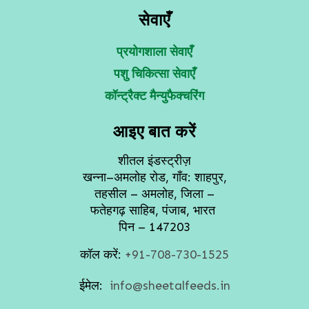
सेवाएँ
प्रयोगशाला सेवाएँ
पशु चिकित्सा सेवाएँ
कॉन्ट्रैक्ट मैन्युफैक्चरिंग
आइए बात करें
शीतल इंडस्ट्रीज़
खन्ना–अमलोह रोड, गाँव: शाहपुर,
तहसील – अमलोह, जिला –
फतेहगढ़ साहिब, पंजाब, भारत
पिन – 147203
कॉल करें:
+91-708-730-1525
ईमेल:
info@sheetalfeeds.in