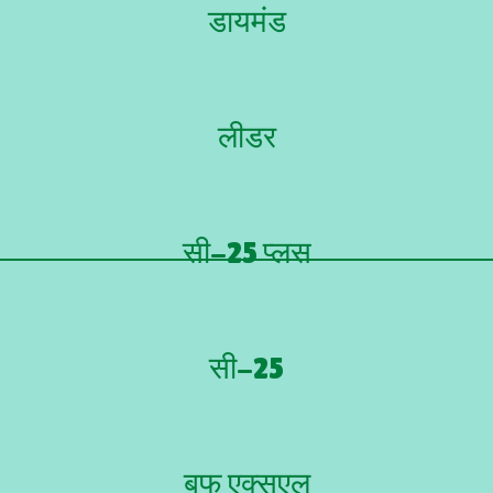
डायमंड
लीडर
सी-25 प्लस
सी-25
बफ एक्सएल