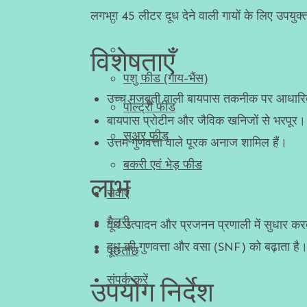
लगभग 45 लीटर दूध देने वाली गायों के लिए उपयुक
विशेषताएँ
पशु फीड (गाय-भैंस)
उच्च मजबूती वाली बायपास तकनीक पर आधार
पोल्ट्री फीड
बायपास प्रोटीन और जैविक खनिजों से भरपूर।
सूअर फीड
उत्तम गुणवत्ता वाले पूरक अनाज शामिल हैं।
बकरी एवं भेड़ फीड
लाभ
सेवाएँ
गैलरी
दूध उत्पादन और प्रजनन प्रणाली में सुधार कर
दूध की गुणवत्ता और वसा (SNF) को बढ़ाता है
पूछताछ
संपर्क करें
उपयोग निर्देश