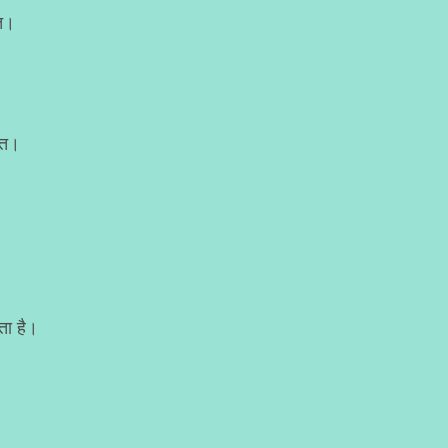
्त।
ित।
ता है।
।