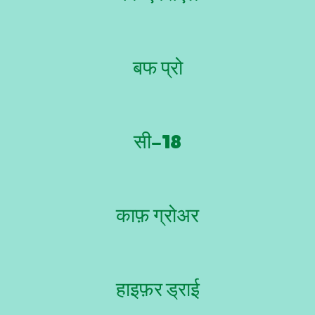
बफ प्रो
सी-18
काफ़ ग्रोअर
हाइफ़र ड्राई