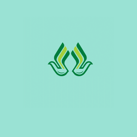
December 27, 2025
હાઈફર ડ્રાય
આ આહાર માતૃત્વ માટે પૂરતી ઊર્જા પ્રદાન કરે છે તેમજ
પશુઓમાં થતી આહાર–પાચન સંબંધિત...
December 27, 2025
કાફ ગ્રોઅર
વિકસતા પ્રાણીઓ માટે સંતુલિત પૌષ્ટિક આહાર, વિટામિન,